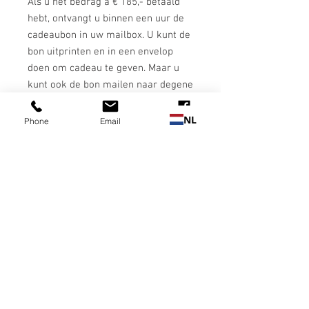
Als u het bedrag a € 185,- betaald
hebt, ontvangt u binnen een uur de
cadeaubon in uw mailbox. U kunt de
bon uitprinten en in een envelop
doen om cadeau te geven. Maar u
kunt ook de bon mailen naar degene
aan wie u de bon cadeau wilt doen.
NL
Phone
Email
Facebook
Op vertonig van de bon
(allen voorzien van een unieke code)
op papier of op vertoning van de
mail, wordt de korting verwerkt
tijdens het afrekenen na de
behandeling in onze kliniek. Dank en
veel plezier met geven.
Nog geen beoordelingen