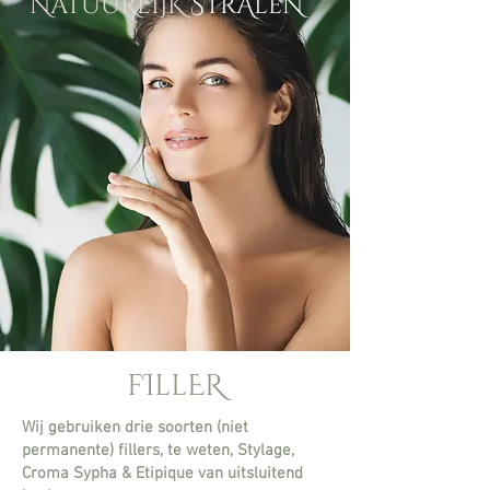
NaTuuRlijK
StrAleN
fIllER
Wij gebruiken drie soorten (niet
permanente) fillers, te weten, Stylage,
Croma Sypha & Etipique van uitsluitend