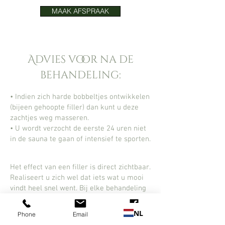
MAAK AFSPRAAK
Advies voor na de
behandeling:
• Indien zich harde bobbeltjes ontwikkelen
(bijeen gehoopte filler) dan kunt u deze
zachtjes weg masseren.
• U wordt verzocht de eerste 24 uren niet
in de sauna te gaan of intensief te sporten.
Het effect van een filler is direct zichtbaar.
Realiseert u zich wel dat iets wat u mooi
vindt heel snel went. Bij elke behandeling
kan/zal zwelling optreden. Nadat deze
zwelling is verdwenen (paar dagen) dan
NL
Phone
Email
Facebook
kan dat u het gevoel geven dat u ‘’niets